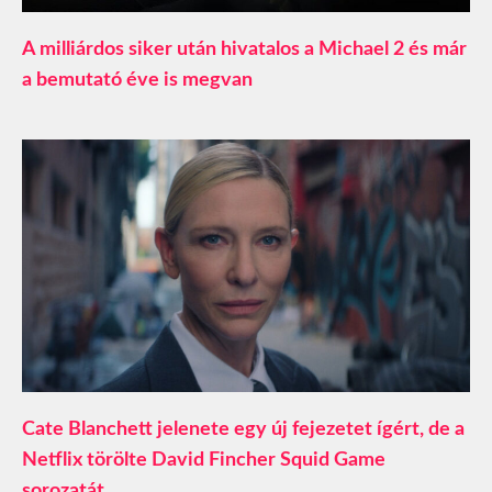
A milliárdos siker után hivatalos a Michael 2 és már
a bemutató éve is megvan
Cate Blanchett jelenete egy új fejezetet ígért, de a
Netflix törölte David Fincher Squid Game
sorozatát