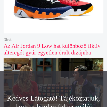
Divat
Az Air Jordan 9 Low hat különböző fiktív
alteregót gyúr egyetlen őrült dizájnba
Kedves Látogató! Tájékoztatjuk,
hogy a honlap felhasználói