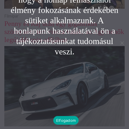
élmény fokozásának érdekében
Filmipar
sütiket alkalmazunk. A
Penny és Raj után egy gigantikus
honlapunk használatával ön a
szörnyként tért vissza valaki az Agymenők
legújabb spin-offjában
tájékoztatásunkat tudomásul
veszi.
Elfogadom