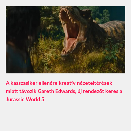
A kasszasiker ellenére kreatív nézeteltérések
miatt távozik Gareth Edwards, új rendezőt keres a
Jurassic World 5