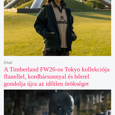
Divat
A Timberland FW26-os Tokyo kollekciója
flanellel, kordbársonnyal és bőrrel
gondolja újra az időtlen örökséget