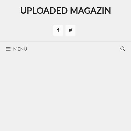
Kilépés
UPLOADED MAGAZIN
a
tartalomba
MENÜ