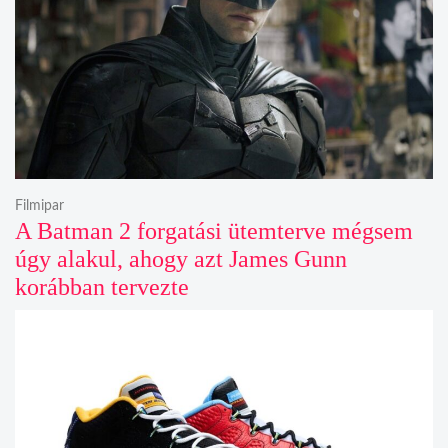
Filmipar
A Batman 2 forgatási ütemterve mégsem
úgy alakul, ahogy azt James Gunn
korábban tervezte