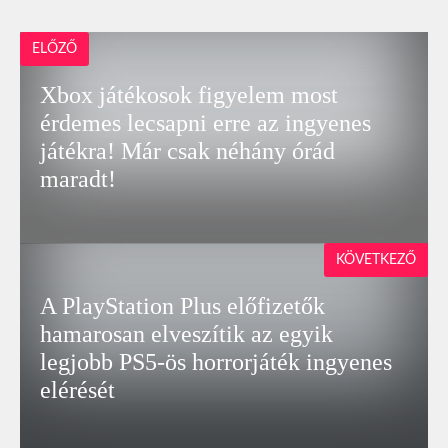
ELŐZŐ
Xbox játékosok figyelem most
érdemes lecsapni erre az ingyenes
játékra! Már csak néhány órád
maradt!
KÖVETKEZŐ
A PlayStation Plus előfizetők
hamarosan elveszítik az egyik
legjobb PS5-ös horrorjáték ingyenes
elérését