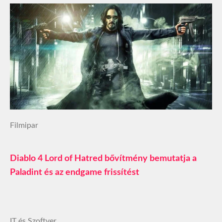
Filmipar
Diablo 4 Lord of Hatred bővítmény bemutatja a
Paladint és az endgame frissítést
IT és Szoftver