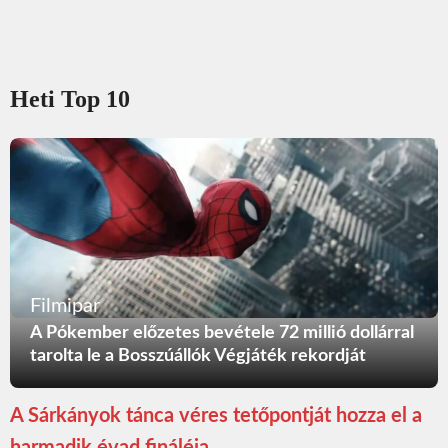
Heti Top 10
Filmipar
A Pókember előzetes bevétele 72 millió dollárral
tarolta le a Bosszúállók Végjáték rekordját
A Sárkányok tánca véres tetőpontját hozza el a