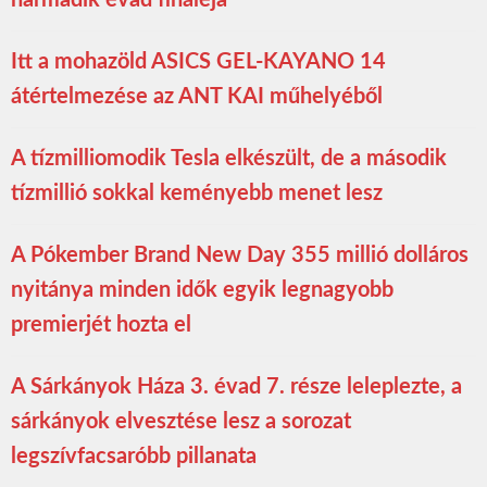
harmadik évad fináléja
Itt a mohazöld ASICS GEL-KAYANO 14
átértelmezése az ANT KAI műhelyéből
A tízmilliomodik Tesla elkészült, de a második
tízmillió sokkal keményebb menet lesz
A Pókember Brand New Day 355 millió dolláros
nyitánya minden idők egyik legnagyobb
premierjét hozta el
A Sárkányok Háza 3. évad 7. része leleplezte, a
sárkányok elvesztése lesz a sorozat
legszívfacsaróbb pillanata