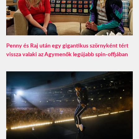
Penny és Raj után egy gigantikus szörnyként tért
vissza valaki az Agymenők legújabb spin-offjában