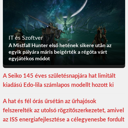
IT és Szoftver
A Mistfall Hunter első hetének sikere után az
egyik pályára máris beígérték a régóta várt
egyjátékos módot
A Seiko 145 éves születésnapjára hat limitált
kiadású Edo-lila számlapos modellt hozott ki
A hat és fél órás űrsétán az űrhajósok
felszerelték az utolsó rögzítőszerkezetet, amivel
az ISS energiafejlesztése a célegyenesbe fordult