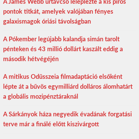
A James Webb űrtávcső leleplezte a kis piros
pontok titkát, amelyek valójában fényes
galaxismagok óriási távolságban
A Pókember legújabb kalandja simán tarolt
pénteken és 43 millió dollárt kaszált eddig a
második hétvégéjén
A mitikus Odüsszeia filmadaptáció elsőként
lépte át a bűvös egymilliárd dolláros álomhatárt
a globális mozipénztáraknál
A Sárkányok háza negyedik évadának forgatási
terve már a finálé előtt kiszivárgott