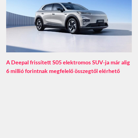
A Deepal frissített S05 elektromos SUV-ja már alig
6 millió forintnak megfelelő összegtől elérhető