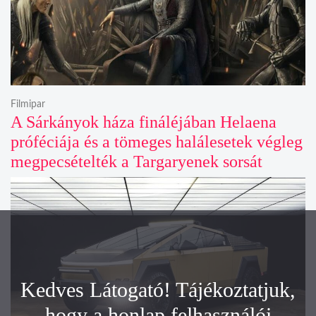
Filmipar
A Sárkányok háza fináléjában Helaena
próféciája és a tömeges halálesetek végleg
megpecsételték a Targaryenek sorsát
Kedves Látogató! Tájékoztatjuk,
hogy a honlap felhasználói