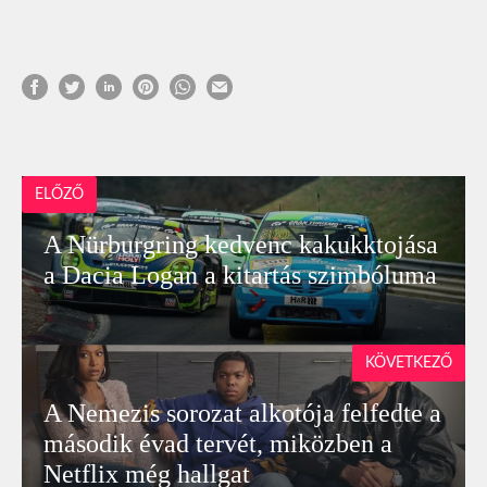
ELŐZŐ
A Nürburgring kedvenc kakukktojása
a Dacia Logan a kitartás szimbóluma
KÖVETKEZŐ
A Nemezis sorozat alkotója felfedte a
második évad tervét, miközben a
Netflix még hallgat