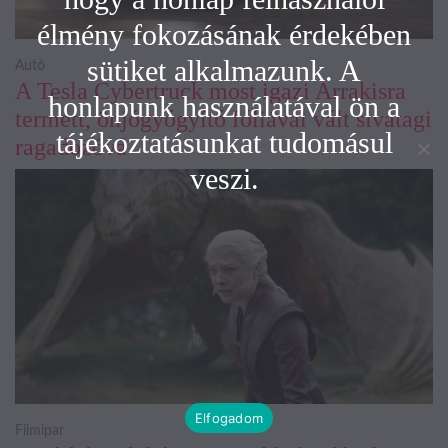
élmény fokozásának érdekében
sütiket alkalmazunk. A
Autó
A Tesla Cybertruck most igazi Arrakisra
honlapunk használatával ön a
termett, önjógyógyító fóliával vált sivatagi
tájékoztatásunkat tudomásul
ragadozóvá
veszi.
Elfogadom
Filmipar