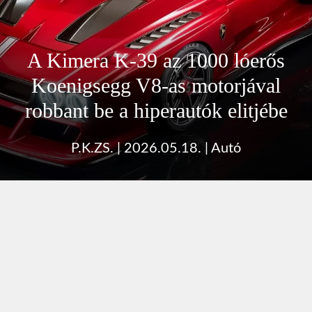
A Kimera K-39 az 1000 lóerős
Koenigsegg V8-as motorjával
robbant be a hiperautók elitjébe
P.K.ZS.
|
2026.05.18.
|
Autó