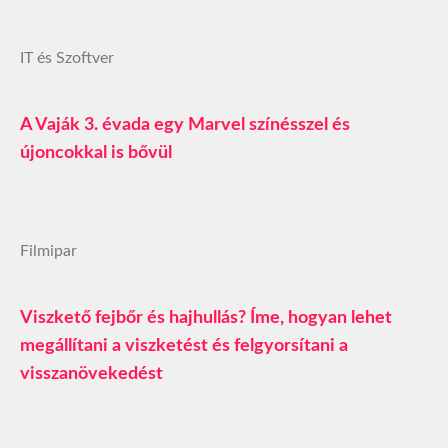
IT és Szoftver
A Vaják 3. évada egy Marvel színésszel és
újoncokkal is bővül
Filmipar
Viszkető fejbőr és hajhullás? Íme, hogyan lehet
megállítani a viszketést és felgyorsítani a
visszanövekedést