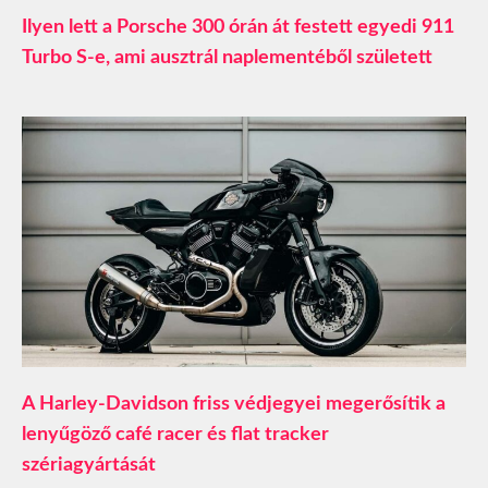
Ilyen lett a Porsche 300 órán át festett egyedi 911
Turbo S-e, ami ausztrál naplementéből született
A Harley-Davidson friss védjegyei megerősítik a
lenyűgöző café racer és flat tracker
szériagyártását