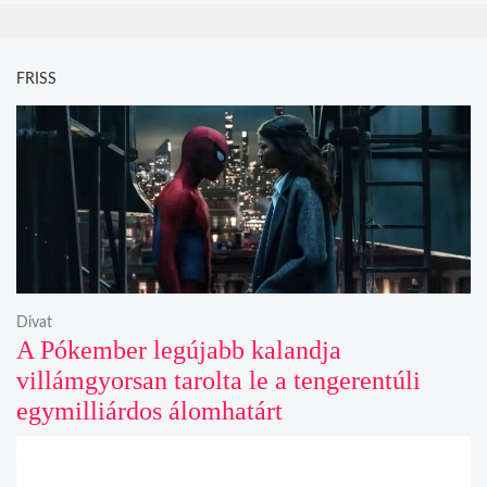
FRISS
Divat
A Pókember legújabb kalandja
villámgyorsan tarolta le a tengerentúli
egymilliárdos álomhatárt