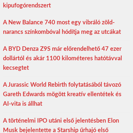
kipufogórendszert
A New Balance 740 most egy vibráló zöld-
narancs színkombóval hódítja meg az utcákat
A BYD Denza Z9S már előrendelhető 47 ezer
dollártól és akár 1100 kilométeres hatótávval
kecsegtet
A Jurassic World Rebirth folytatásából távozó
Gareth Edwards mögött kreatív ellentétek és
AI-vita is állhat
A történelmi IPO utáni első jelentésben Elon
Musk bejelentette a Starship űrhajó első