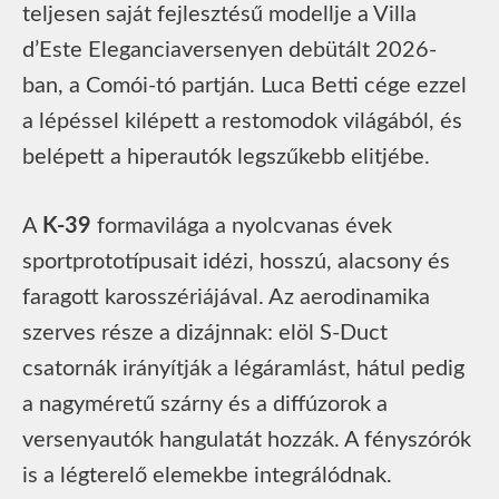
teljesen saját fejlesztésű modellje a Villa
d’Este Eleganciaversenyen debütált 2026-
ban, a Comói-tó partján. Luca Betti cége ezzel
a lépéssel kilépett a restomodok világából, és
belépett a hiperautók legszűkebb elitjébe.
A
K-39
formavilága a nyolcvanas évek
sportprototípusait idézi, hosszú, alacsony és
faragott karosszériájával. Az aerodinamika
szerves része a dizájnnak: elöl S-Duct
csatornák irányítják a légáramlást, hátul pedig
a nagyméretű szárny és a diffúzorok a
versenyautók hangulatát hozzák. A fényszórók
is a légterelő elemekbe integrálódnak.