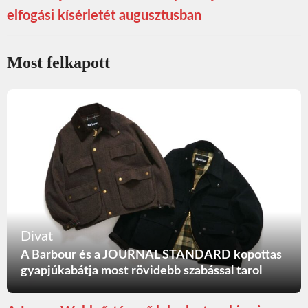
elfogási kísérletét augusztusban
Most felkapott
Divat
A Barbour és a JOURNAL STANDARD kopottas
gyapjúkabátja most rövidebb szabással tarol