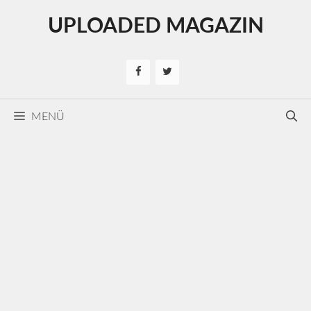
Kilépés
UPLOADED MAGAZIN
a
tartalomba
MENÜ