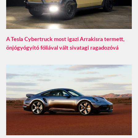
A Tesla Cybertruck most igazi Arrakisra termett,
önjógyógyító fóliával vált sivatagi ragadozóvá