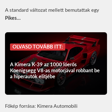
A standard változat mellett bemutattak egy
Pikes…
OLVASD TOVÁBB ITT:
A Kimera K-39 az 1000 lóerős
Koenigsegg V8-as motorjával robbant be
a hiperautók elitjébe
Főkép forrása: Kimera Automobili