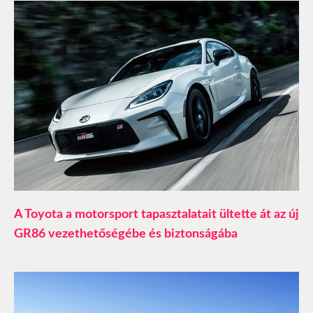
A Toyota a motorsport tapasztalatait ültette át az új
GR86 vezethetőségébe és biztonságába