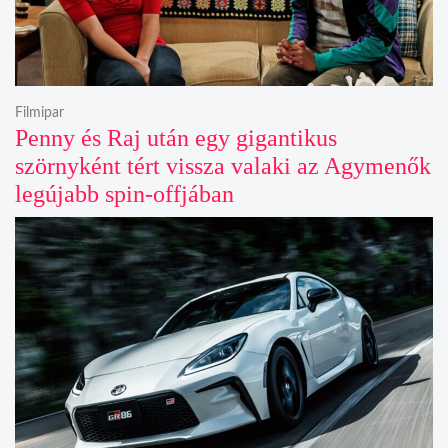
Filmipar
Penny és Raj után egy gigantikus
szörnyként tért vissza valaki az Agymenők
legújabb spin-offjában