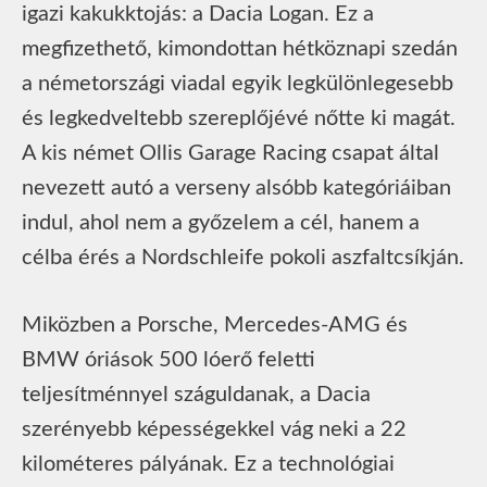
igazi kakukktojás: a Dacia Logan. Ez a
megfizethető, kimondottan hétköznapi szedán
a németországi viadal egyik legkülönlegesebb
és legkedveltebb szereplőjévé nőtte ki magát.
A kis német Ollis Garage Racing csapat által
nevezett autó a verseny alsóbb kategóriáiban
indul, ahol nem a győzelem a cél, hanem a
célba érés a Nordschleife pokoli aszfaltcsíkján.
Miközben a Porsche, Mercedes-AMG és
BMW óriások 500 lóerő feletti
teljesítménnyel száguldanak, a Dacia
szerényebb képességekkel vág neki a 22
kilométeres pályának. Ez a technológiai