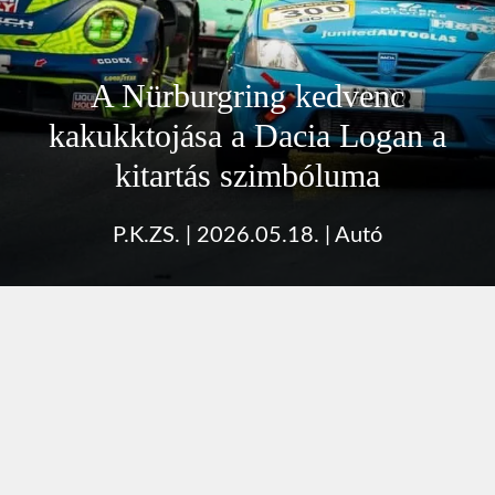
A Nürburgring kedvenc
kakukktojása a Dacia Logan a
kitartás szimbóluma
P.K.ZS.
|
2026.05.18.
|
Autó