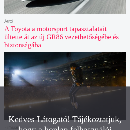
Autó
A Toyota a motorsport tapasztalatait
ültette át az új GR86 vezethetőségébe és
biztonságába
Kedves Látogató! Tájékoztatjuk,
hogy a honlap felhasználói
Filmipar