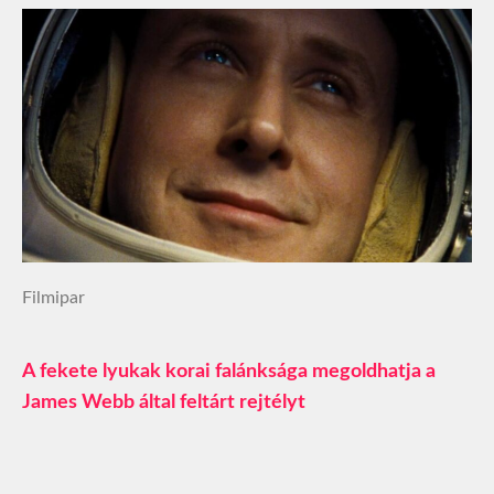
Filmipar
A fekete lyukak korai falánksága megoldhatja a
James Webb által feltárt rejtélyt