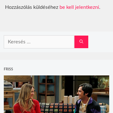
Hozzászólás küldéséhez
be kell jelentkezni
.
Keresés:
FRISS