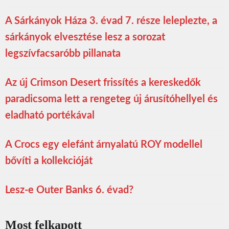
A Sárkányok Háza 3. évad 7. része leleplezte, a
sárkányok elvesztése lesz a sorozat
legszívfacsaróbb pillanata
Az új Crimson Desert frissítés a kereskedők
paradicsoma lett a rengeteg új árusítóhellyel és
eladható portékával
A Crocs egy elefánt árnyalatú ROY modellel
bővíti a kollekcióját
Lesz-e Outer Banks 6. évad?
Most felkapott