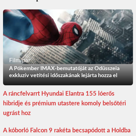
Filmipar
A Pókember IMAX-bemutatóját az Odüsszeia
exkluzív vetítési időszakának lejárta hozza el
A ráncfelvarrt Hyundai Elantra 155 lóerős
hibridje és prémium utastere komoly belsőtéri
ugrást hoz
A kóborló Falcon 9 rakéta becsapódott a Holdba