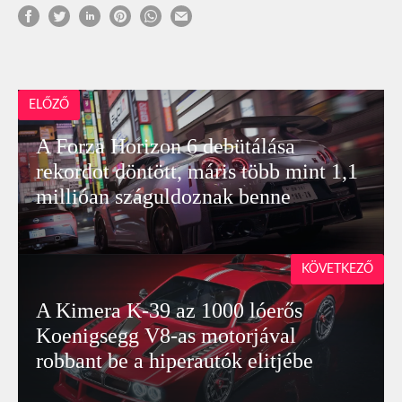
ELŐZŐ
A Forza Horizon 6 debütálása
rekordot döntött, máris több mint 1,1
millióan száguldoznak benne
KÖVETKEZŐ
A Kimera K-39 az 1000 lóerős
Koenigsegg V8-as motorjával
robbant be a hiperautók elitjébe