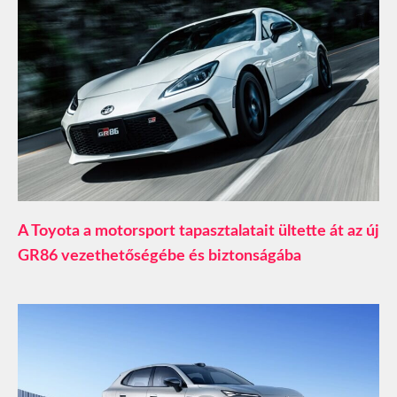
A Toyota a motorsport tapasztalatait ültette át az új
GR86 vezethetőségébe és biztonságába