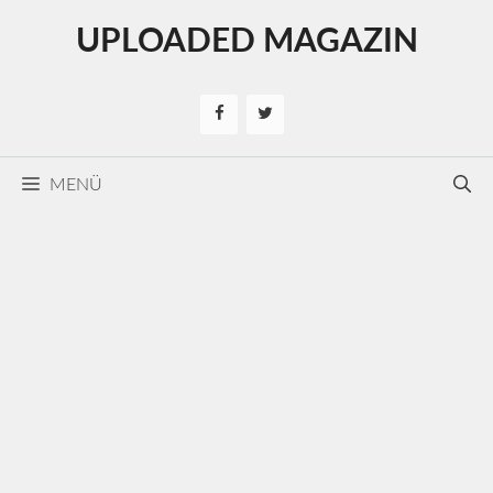
Kilépés
UPLOADED MAGAZIN
a
tartalomba
MENÜ