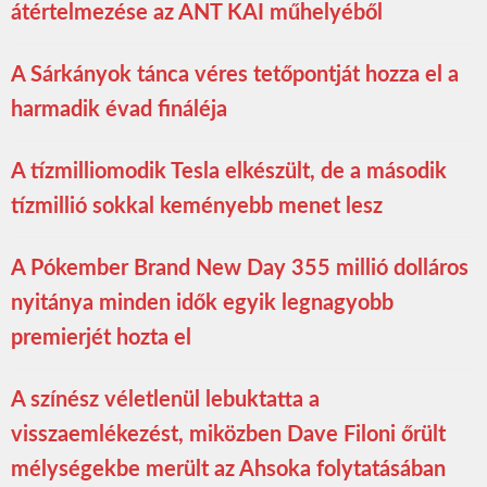
átértelmezése az ANT KAI műhelyéből
A Sárkányok tánca véres tetőpontját hozza el a
harmadik évad fináléja
A tízmilliomodik Tesla elkészült, de a második
tízmillió sokkal keményebb menet lesz
A Pókember Brand New Day 355 millió dolláros
nyitánya minden idők egyik legnagyobb
premierjét hozta el
A színész véletlenül lebuktatta a
visszaemlékezést, miközben Dave Filoni őrült
mélységekbe merült az Ahsoka folytatásában