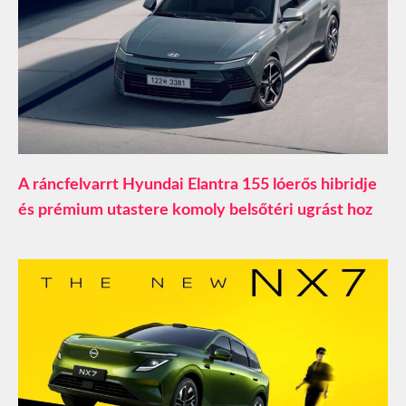
A ráncfelvarrt Hyundai Elantra 155 lóerős hibridje
és prémium utastere komoly belsőtéri ugrást hoz