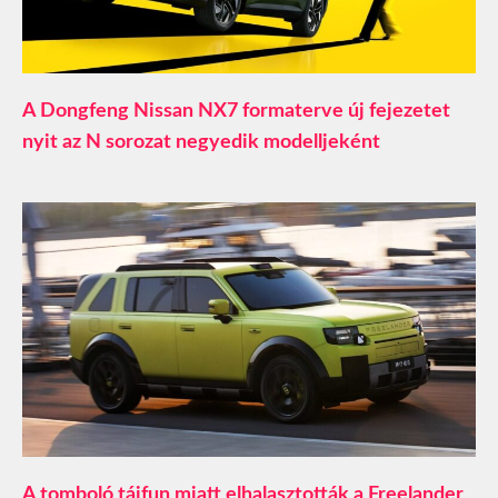
A Dongfeng Nissan NX7 formaterve új fejezetet
nyit az N sorozat negyedik modelljeként
A tomboló tájfun miatt elhalasztották a Freelander