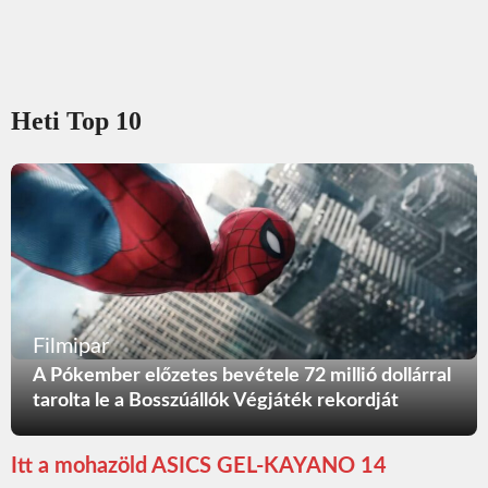
Heti Top 10
Filmipar
A Pókember előzetes bevétele 72 millió dollárral
tarolta le a Bosszúállók Végjáték rekordját
Itt a mohazöld ASICS GEL-KAYANO 14