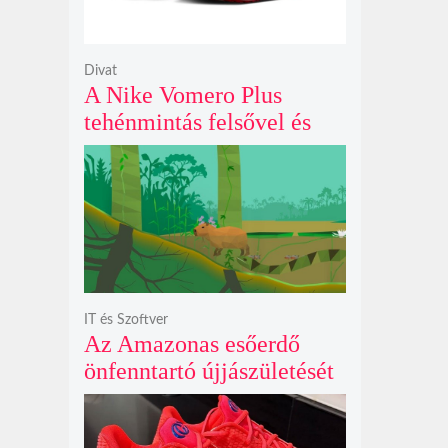
Divat
A Nike Vomero Plus
tehénmintás felsővel és
vitorlavászon póniló
Swoosh-sal legelészik a
reflektorfényben
IT és Szoftver
Az Amazonas esőerdő
önfenntartó újjászületését
szimuláló Polyzonia friss
szemléletet hoz az