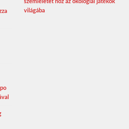
szemléletet hoz az ökológiai játékok
világába
zza
mpo
ával
g