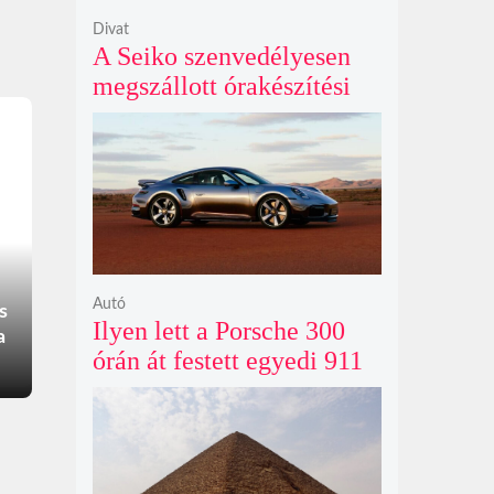
Divat
A Seiko szenvedélyesen
megszállott órakészítési
kiállítása végre Londonba
érkezik idén nyáron
Autó
s
Ilyen lett a Porsche 300
a
órán át festett egyedi 911
Turbo S-e, ami ausztrál
naplementéből született