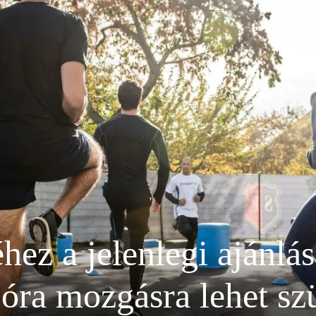
hez a jelenlegi ajánlás
z óra mozgásra lehet s