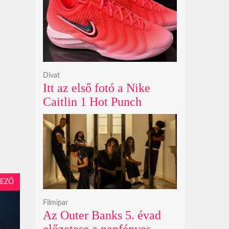
ökológiai játékok világába
Divat
Itt az első fotó a Nike
Caitlin 1 Hot Punch
cipőjéről brutálisan ütős
színben
EZŐ
Filmipar
Az Outer Banks 5. évad