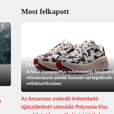
Most felkapott
Divat
A Nike Vomero Plus tehénmintás felsővel é
vitorlavászon póniló Swoosh-sal legelészik 
reflektorfényben
Az Amazonas esőerdő önfenntartó
a
újjászületését szimuláló Polyzonia friss