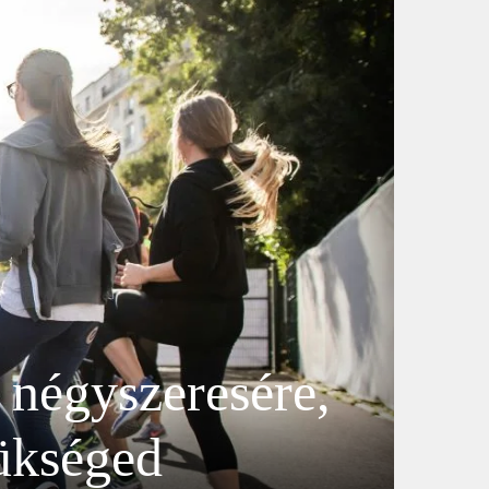
 négyszeresére,
zükséged