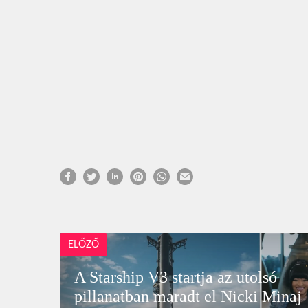
ELŐZŐ
A Starship V3 startja az utolsó
pillanatban maradt el Nicki Minaj