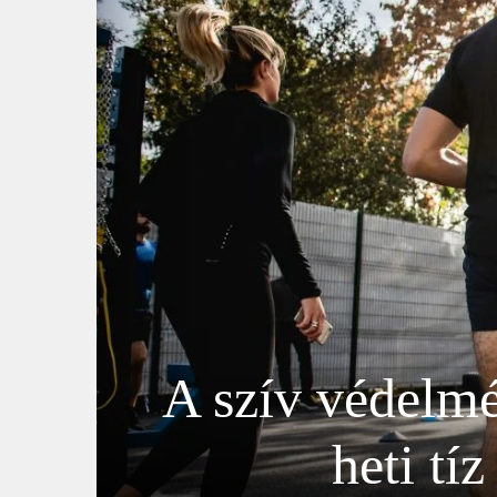
A szív védelmé
heti tí