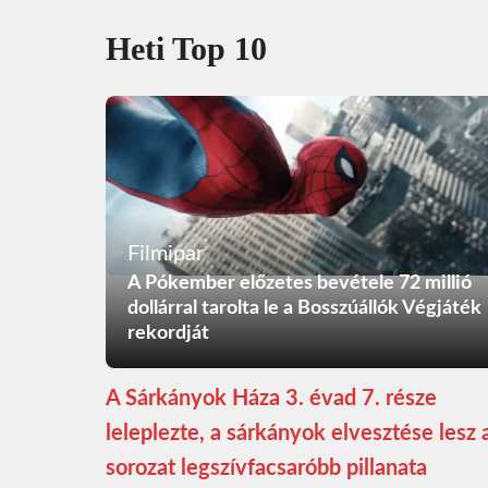
Heti Top 10
Filmipar
A Pókember előzetes bevétele 72 millió
dollárral tarolta le a Bosszúállók Végjáték
rekordját
A Sárkányok Háza 3. évad 7. része
leleplezte, a sárkányok elvesztése lesz 
sorozat legszívfacsaróbb pillanata