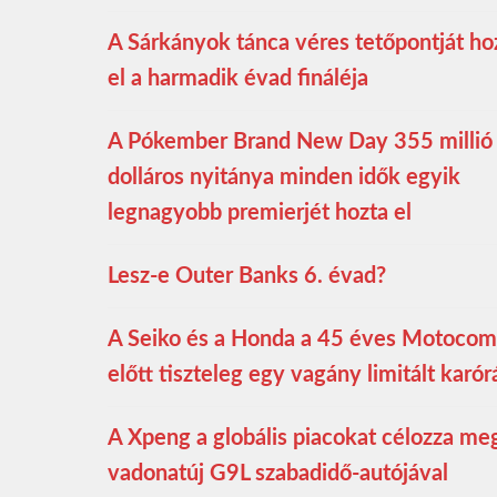
A Sárkányok tánca véres tetőpontját ho
el a harmadik évad fináléja
A Pókember Brand New Day 355 millió
dolláros nyitánya minden idők egyik
legnagyobb premierjét hozta el
Lesz-e Outer Banks 6. évad?
A Seiko és a Honda a 45 éves Motoco
előtt tiszteleg egy vagány limitált karór
A Xpeng a globális piacokat célozza me
vadonatúj G9L szabadidő-autójával