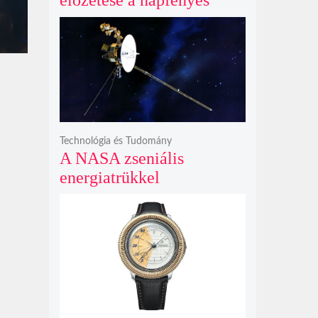
előzetese a napfényes
kalandok helyett
kíméletlen
bosszúhadjáratot ígér
Technológia és Tudomány
A NASA zseniális
energiatrükkel
hosszabbította meg a 48
éves Voyager-2 csillagközi
küldetését