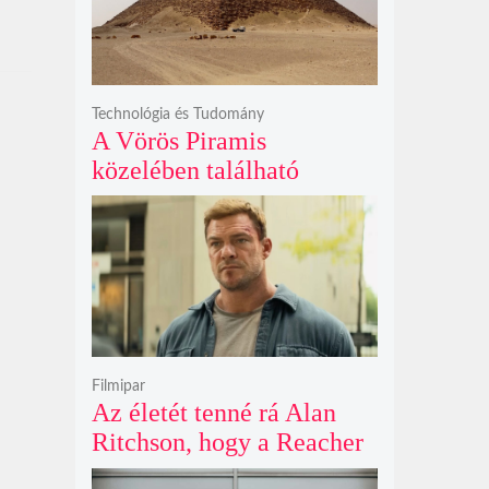
Technológia és Tudomány
A Vörös Piramis
közelében található
rejtélyes vonalak nem
kőszállító rámpák, hanem
egy ókori gátrendszer
részei lehetnek
Filmipar
Az életét tenné rá Alan
Ritchson, hogy a Reacher
negyedik évada mindent