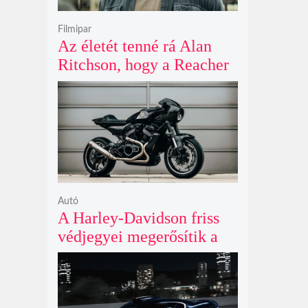
Filmipar
Az életét tenné rá Alan
Ritchson, hogy a Reacher
negyedik évada mindent
felülmúl
Autó
A Harley-Davidson friss
védjegyei megerősítik a
lenyűgöző café racer és
flat tracker szériagyártását