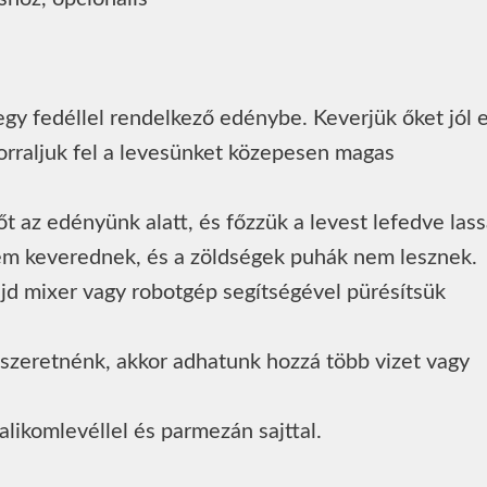
gy fedéllel rendelkező edénybe. Keverjük őket jól e
forraljuk fel a levesünket közepesen magas
őt az edényünk alatt, és főzzük a levest lefedve las
nem keverednek, és a zöldségek puhák nem lesznek.
ajd mixer vagy robotgép segítségével pürésítsük
szeretnénk, akkor adhatunk hozzá több vizet vagy
alikomlevéllel és parmezán sajttal.