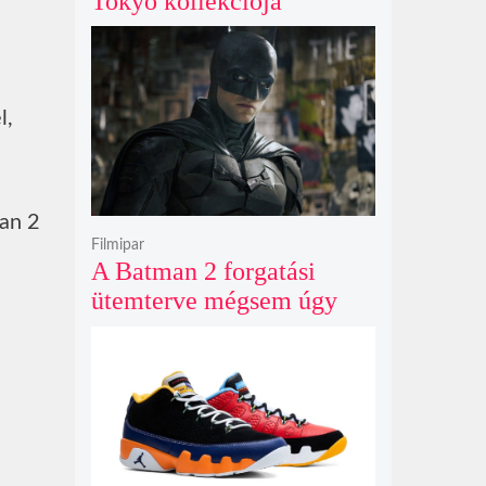
Tokyo kollekciója
flanellel, kordbársonnyal
és bőrrel gondolja újra az
időtlen örökséget
l,
san 2
Filmipar
A Batman 2 forgatási
ütemterve mégsem úgy
alakul, ahogy azt James
Gunn korábban tervezte