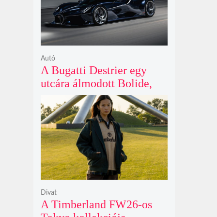
Autó
A Bugatti Destrier egy
utcára álmodott Bolide,
ami a pályaautók
brutalitását öltözteti
egyedi karosszériába
Divat
A Timberland FW26-os