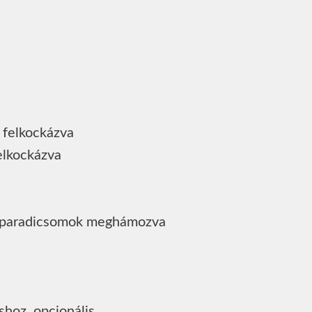
felkockázva
lkockázva
 paradicsomok meghámozva
áshoz, opcionális