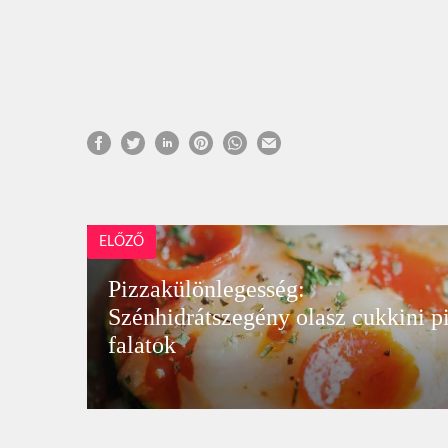
ELŐZŐ
Pizzakülönlegesség:
Szénhidrátszegény olasz cukkini p
falatok