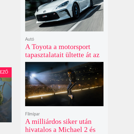
Autó
A Toyota a motorsport
tapasztalatait ültette át az
új GR86 vezethetőségébe
és biztonságába
EZŐ
Filmipar
A milliárdos siker után
hivatalos a Michael 2 és