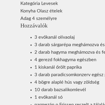
Kategória
Levesek
Konyha
Olasz ételek
Adag
4
személyre
Hozzávalók
3
evőkanál
olívaolaj
3
darab
sárgarépa
meghámozva és 
2
darab
hagyma
meghámozva és fe
4
gerezd
fokhagyma
egészben
1
kiskanál
őrölt paprika
3
darab
paradicsomkonzerv
egész
4
bögre
alaplé
hús vagy zöldség
10
darab
bazsalikomlevél
1
evőkanál
só
parmezán
o Frissen reszelt a tálal