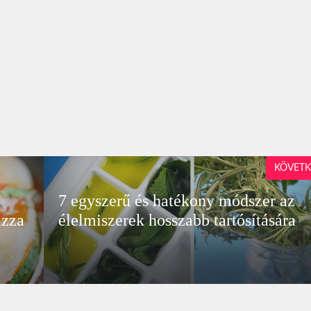
KÖVETK
7 egyszerű és hatékony módszer az
izza
élelmiszerek hosszabb tartósítására