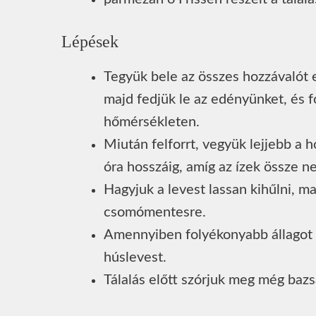
Lépések
Tegyük bele az összes hozzávalót e
majd fedjük le az edényünket, és 
hőmérsékleten.
Miután felforrt, vegyük lejjebb a h
óra hosszáig, amíg az ízek össze 
Hagyjuk a levest lassan kihűlni, m
csomómentesre.
Amennyiben folyékonyabb állagot 
húslevest.
Tálalás előtt szórjuk meg még bazs