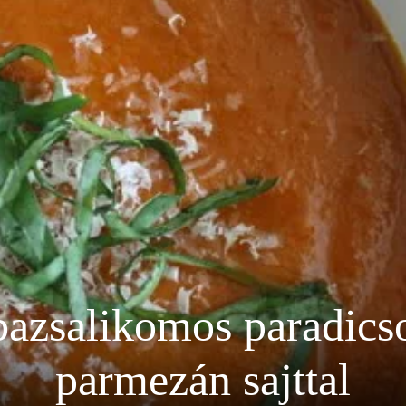
 bazsalikomos paradics
parmezán sajttal