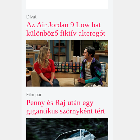
Divat
Az Air Jordan 9 Low hat
különböző fiktív alteregót
gyúr egyetlen őrült
dizájnba
Filmipar
Penny és Raj után egy
gigantikus szörnyként tért
vissza valaki az
Agymenők legújabb spin-
offjában