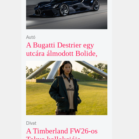
Autó
A Bugatti Destrier egy
utcára álmodott Bolide,
ami a pályaautók
brutalitását öltözteti
egyedi karosszériába
Divat
A Timberland FW26-os