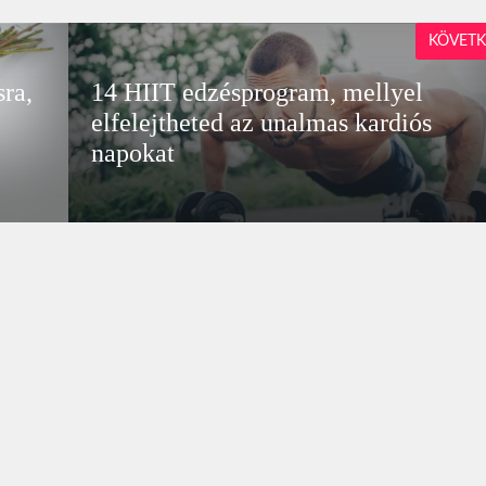
KÖVETK
ra,
14 HIIT edzésprogram, mellyel
elfelejtheted az unalmas kardiós
napokat