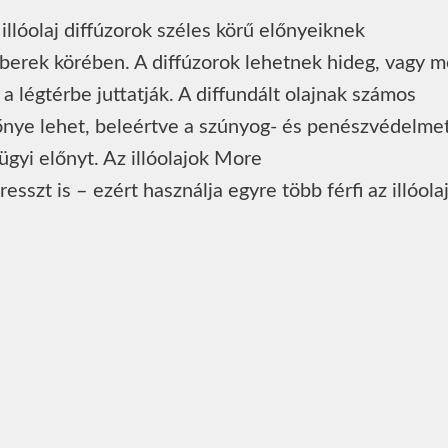
llóolaj diffúzorok széles körű előnyeiknek
erek körében. A diffúzorok lehetnek hideg, vagy m
 a légtérbe juttatják. A diffundált olajnak számos
őnye lehet, beleértve a szúnyog- és penészvédelmet
gyi előnyt. Az illóolajok More
sszt is – ezért használja egyre több férfi az illóolaj