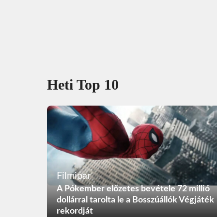
Heti Top 10
Filmipar
A Pókember előzetes bevétele 72 millió
dollárral tarolta le a Bosszúállók Végjáték
rekordját