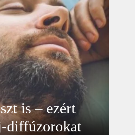
zt is – ezért
j-diffúzorokat