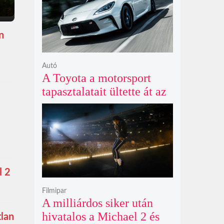
n
Autó
A Toyota a motorsport
tapasztalatait ültette át az
új GR86 vezethetőségébe
és biztonságába
l 2
Filmipar
A milliárdos siker után
hivatalos a Michael 2 és
tlan