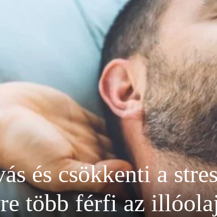
ás és csökkenti a stress
re több férfi az illóola