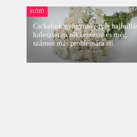
ELŐZŐ
Cickafark gyógynövény – hajhullás
koleszterincsökkentésre és még
számos más problémára is!