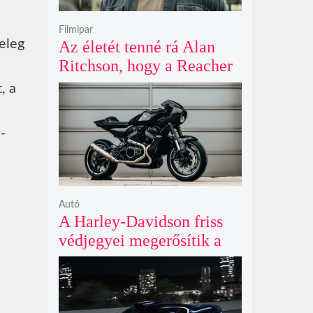
Filmipar
eleg
Az életét tenné rá Alan
Ritchson, hogy a Reacher
negyedik évada mindent
, a
felülmúl
-
Autó
A Harley-Davidson friss
védjegyei megerősítik a
lenyűgöző café racer és
flat tracker szériagyártását