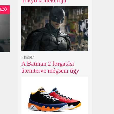
Tokyo kollekciója
flanellel, kordbársonnyal
EZŐ
és bőrrel gondolja újra az
időtlen örökséget
Filmipar
A Batman 2 forgatási
ütemterve mégsem úgy
alakul, ahogy azt James
Gunn korábban tervezte