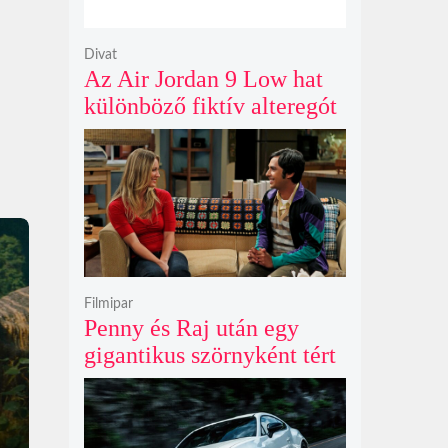
Divat
Az Air Jordan 9 Low hat
különböző fiktív alteregót
gyúr egyetlen őrült
dizájnba
Filmipar
Penny és Raj után egy
gigantikus szörnyként tért
vissza valaki az
Agymenők legújabb spin-
offjában