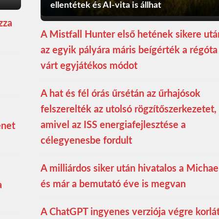
ellentétek és AI-vita is állhat
zza
A Mistfall Hunter első hetének sikere utá
az egyik pályára máris beígérték a régóta
várt egyjátékos módot
A hat és fél órás űrsétán az űrhajósok
felszerelték az utolsó rögzítőszerkezetet,
amivel az ISS energiafejlesztése a
enet
célegyenesbe fordult
A milliárdos siker után hivatalos a Michae
és már a bemutató éve is megvan
a
A ChatGPT ingyenes verziója végre korlá