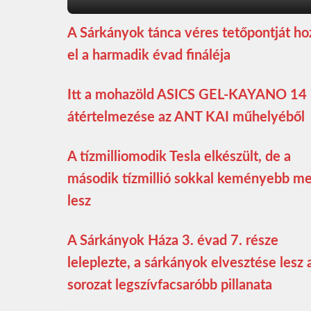
A Sárkányok tánca véres tetőpontját ho
el a harmadik évad fináléja
Itt a mohazöld ASICS GEL-KAYANO 14
átértelmezése az ANT KAI műhelyéből
A tízmilliomodik Tesla elkészült, de a
második tízmillió sokkal keményebb m
lesz
A Sárkányok Háza 3. évad 7. része
leleplezte, a sárkányok elvesztése lesz 
sorozat legszívfacsaróbb pillanata