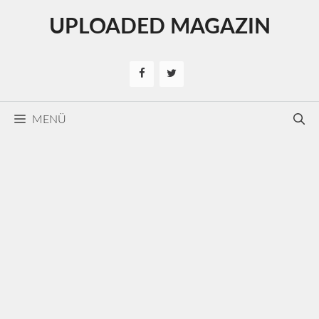
Kilépés
UPLOADED MAGAZIN
a
tartalomba
MENÜ