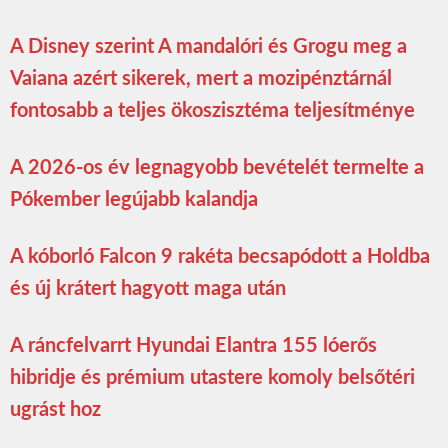
A Disney szerint A mandalóri és Grogu meg a
Vaiana azért sikerek, mert a mozipénztárnál
fontosabb a teljes ökoszisztéma teljesítménye
A 2026-os év legnagyobb bevételét termelte a
Pókember legújabb kalandja
A kóborló Falcon 9 rakéta becsapódott a Holdba
és új krátert hagyott maga után
A ráncfelvarrt Hyundai Elantra 155 lóerős
hibridje és prémium utastere komoly belsőtéri
ugrást hoz