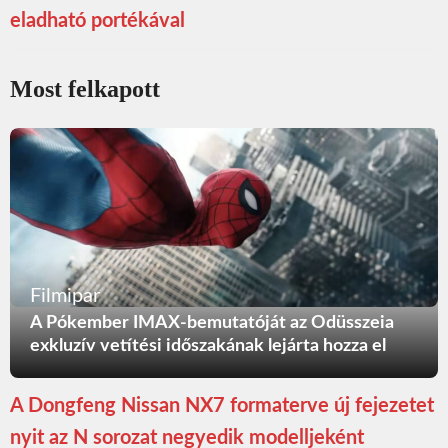
eladható portékával
Most felkapott
Filmipar
A Pókember IMAX-bemutatóját az Odüsszeia
exkluzív vetítési időszakának lejárta hozza el
A Dongfeng Nissan NX7 formaterve új fejezetet
nyit az N sorozat negyedik modelljeként