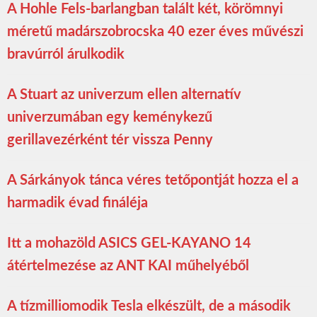
A Hohle Fels-barlangban talált két, körömnyi
méretű madárszobrocska 40 ezer éves művészi
bravúrról árulkodik
A Stuart az univerzum ellen alternatív
univerzumában egy keménykezű
gerillavezérként tér vissza Penny
A Sárkányok tánca véres tetőpontját hozza el a
harmadik évad fináléja
Itt a mohazöld ASICS GEL-KAYANO 14
átértelmezése az ANT KAI műhelyéből
A tízmilliomodik Tesla elkészült, de a második