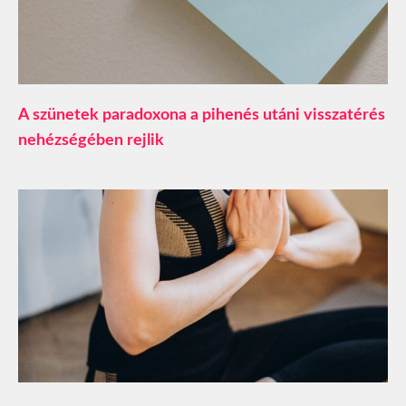
A szünetek paradoxona a pihenés utáni visszatérés
nehézségében rejlik