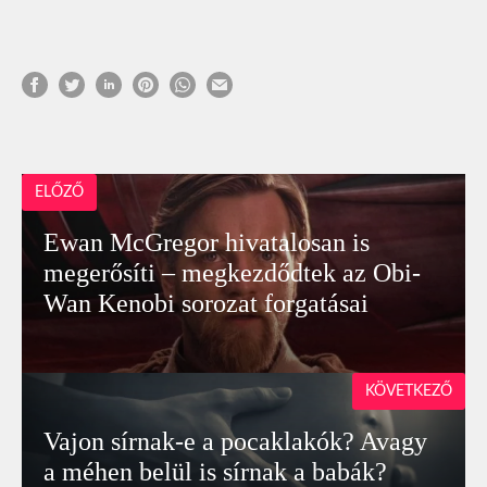
ELŐZŐ
Ewan McGregor hivatalosan is
megerősíti – megkezdődtek az Obi-
Wan Kenobi sorozat forgatásai
KÖVETKEZŐ
Vajon sírnak-e a pocaklakók? Avagy
a méhen belül is sírnak a babák?