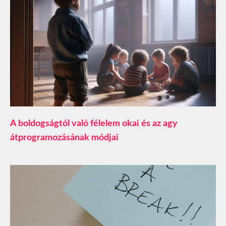
A boldogságtól való félelem okai és az agy
átprogramozásának módjai