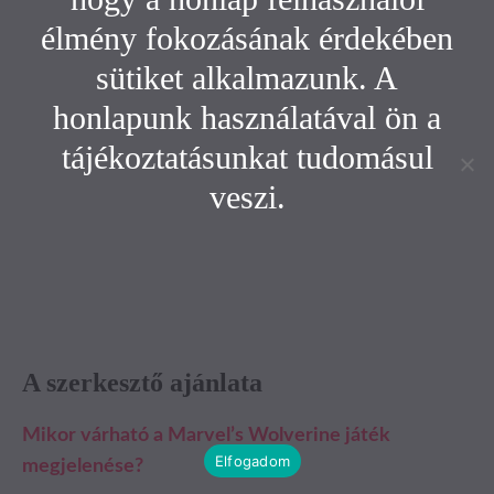
élmény fokozásának érdekében
sütiket alkalmazunk. A
honlapunk használatával ön a
tájékoztatásunkat tudomásul
veszi.
A szerkesztő ajánlata
Mikor várható a Marvel’s Wolverine játék
Elfogadom
megjelenése?