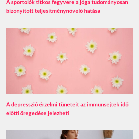
A sportolók titkos fegyvere a jóga tudományosan
bizonyított teljesítménynövelő hatása
A depresszió érzelmi tüneteit az immunsejtek idő
előtti öregedése jelezheti