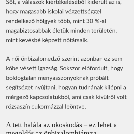
Sőt, a válaszok kiértékeléséből kiderült az is,
hogy magasabb iskolai végzettséggel
rendelkező hölgyek több, mint 30 %-al
magabiztosabbak életük minden területén,
mint kevésbé képzett nőtársaik.
A női önbizalomedző szerint azonban ez sem
kőbe vésett igazság. Sokszor előfordult, hogy
boldogtalan menyasszonyoknak próbált
segítséget nyújtani, hogyan tudnának kilépni a
mérgező kapcsolatukból, ami csak kívülről volt
rózsaszín cukormázzal leöntve.
A tett halála az okoskodás – ez lehet a
megoldás az önbizalomhiányra