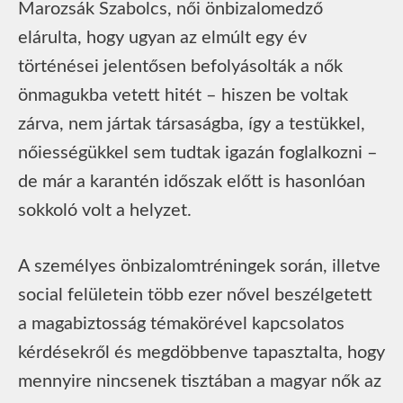
Marozsák Szabolcs, női önbizalomedző
elárulta, hogy ugyan az elmúlt egy év
történései jelentősen befolyásolták a nők
önmagukba vetett hitét – hiszen be voltak
zárva, nem jártak társaságba, így a testükkel,
nőiességükkel sem tudtak igazán foglalkozni –
de már a karantén időszak előtt is hasonlóan
sokkoló volt a helyzet.
A személyes önbizalomtréningek során, illetve
social felületein több ezer nővel beszélgetett
a magabiztosság témakörével kapcsolatos
kérdésekről és megdöbbenve tapasztalta, hogy
mennyire nincsenek tisztában a magyar nők az