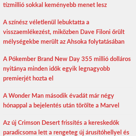
tízmillió sokkal keményebb menet lesz
A színész véletlenül lebuktatta a
visszaemlékezést, miközben Dave Filoni őrült
mélységekbe merült az Ahsoka folytatásában
A Pókember Brand New Day 355 millió dolláros
nyitánya minden idők egyik legnagyobb
premierjét hozta el
A Wonder Man második évadát már négy
hónappal a bejelentés után törölte a Marvel
Az új Crimson Desert frissítés a kereskedők
paradicsoma lett a rengeteg új árusítóhellyel és