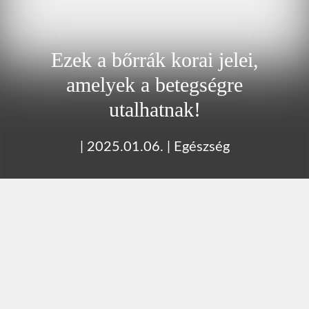
Ezek a bőrrák korai jelei,
amelyek a betegségre
utalhatnak!
|
2025.01.06.
|
Egészség