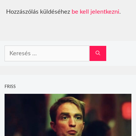
Hozzászólás küldéséhez
be kell jelentkezni
.
Keresés:
FRISS