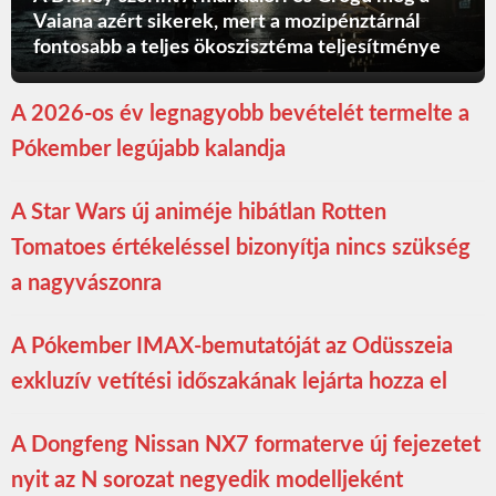
Vaiana azért sikerek, mert a mozipénztárnál
fontosabb a teljes ökoszisztéma teljesítménye
A 2026-os év legnagyobb bevételét termelte a
Pókember legújabb kalandja
A Star Wars új animéje hibátlan Rotten
Tomatoes értékeléssel bizonyítja nincs szükség
a nagyvászonra
A Pókember IMAX-bemutatóját az Odüsszeia
exkluzív vetítési időszakának lejárta hozza el
A Dongfeng Nissan NX7 formaterve új fejezetet
nyit az N sorozat negyedik modelljeként