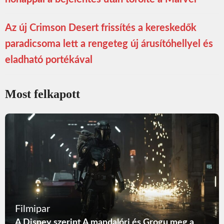
Az új Crimson Desert frissítés a kereskedők
paradicsoma lett a rengeteg új árusítóhellyel és
eladható portékával
Most felkapott
Filmipar
A Disney szerint A mandalóri és Grogu meg a