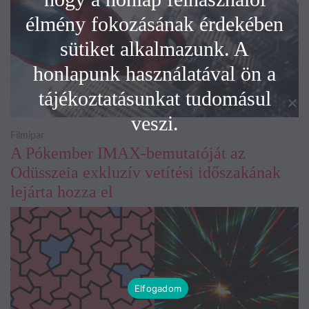
élmény fokozásának érdekében
sütiket alkalmazunk. A
honlapunk használatával ön a
tájékoztatásunkat tudomásul
veszi.
Filmipar
A Pókember IMAX-bemutatóját az
Odüsszeia exkluzív vetítési időszakának
lejárta hozza el
Elfogadom