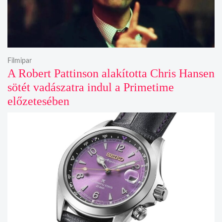
Filmipar
A Robert Pattinson alakította Chris Hansen
sötét vadászatra indul a Primetime
előzetesében