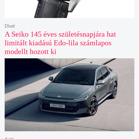
Divat
A Seiko 145 éves születésnapjára hat
limitált kiadású Edo-lila számlapos
modellt hozott ki