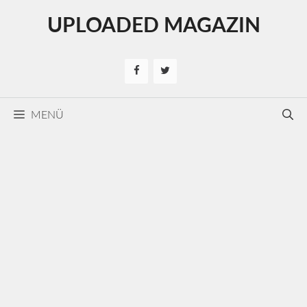
Kilépés
UPLOADED MAGAZIN
a
tartalomba
MENÜ