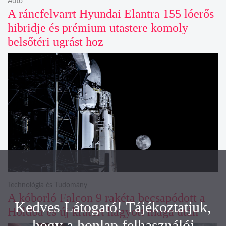
Autó
A ráncfelvarrt Hyundai Elantra 155 lóerős
hibridje és prémium utastere komoly
belsőtéri ugrást hoz
Technológia és Tudomány
A kóborló Falcon 9 rakéta becsapódott a
Kedves Látogató! Tájékoztatjuk,
Holdba és új krátert hagyott maga után
hogy a honlap felhasználói