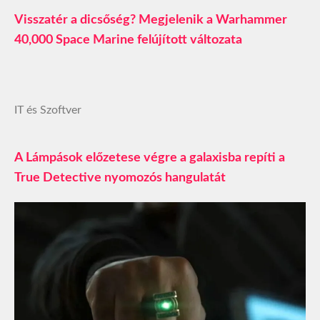
Visszatér a dicsőség? Megjelenik a Warhammer
40,000 Space Marine felújított változata
IT és Szoftver
A Lámpások előzetese végre a galaxisba repíti a
True Detective nyomozós hangulatát