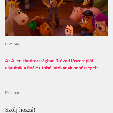
Filmipar
Az Alice Határországban 3. évad főszereplői
elárulták a finálé utolsó játékának nehézségeit
Filmipar
Szólj hozzá!