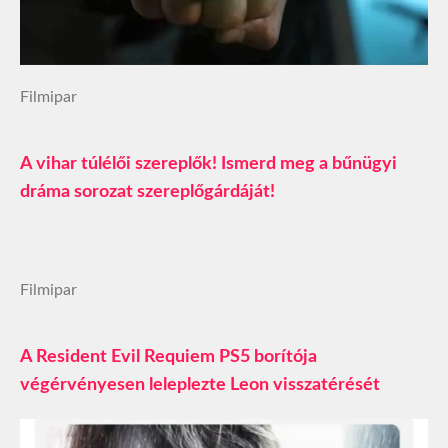
Filmipar
A vihar túlélői szereplők! Ismerd meg a bűnügyi
dráma sorozat szereplőgárdáját!
Filmipar
A Resident Evil Requiem PS5 borítója
végérvényesen leleplezte Leon visszatérését