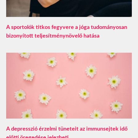
A sportolók titkos fegyvere a jóga tudományosan
bizonyított teljesítménynövelő hatása
A depresszió érzelmi tüneteit az immunsejtek idő
előtti öregedése jelezheti