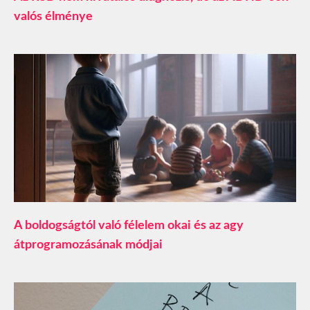
valós élménye
A boldogságtól való félelem okai és az agy
átprogramozásának módjai