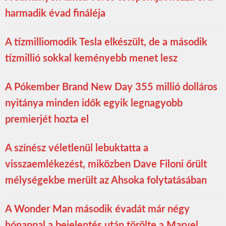
harmadik évad fináléja
A tízmilliomodik Tesla elkészült, de a második
tízmillió sokkal keményebb menet lesz
A Pókember Brand New Day 355 millió dolláros
nyitánya minden idők egyik legnagyobb
premierjét hozta el
A színész véletlenül lebuktatta a
visszaemlékezést, miközben Dave Filoni őrült
mélységekbe merült az Ahsoka folytatásában
A Wonder Man második évadát már négy
hónappal a bejelentés után törölte a Marvel