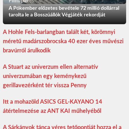
Filmipar
A Pókember előzetes bevétele 72 millió dollárral
tarolta le a Bosszúállók Végjáték rekordját
A Hohle Fels-barlangban talált két, körömnyi
méretű madárszobrocska 40 ezer éves művészi
bravúrról árulkodik
A Stuart az univerzum ellen alternatív
univerzumában egy keménykezű
gerillavezérként tér vissza Penny
Itt a mohazöld ASICS GEL-KAYANO 14
átértelmezése az ANT KAI műhelyéből
A Sárkányok tánca véres tetőpontját hozza el a