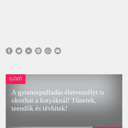
ELŐZŐ
A gyomorpuffadás életveszélyt is
okozhat a kutyáknál! Tűnetek,
teendők és tévhitek!