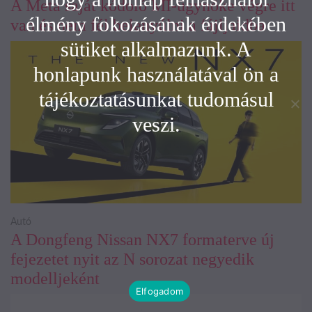
A Meta saját kódoló MI-ügynöke végre itt
élmény fokozásának érdekében
van és nem fél belenyúlni a fájljaidba
sütiket alkalmazunk. A
honlapunk használatával ön a
tájékoztatásunkat tudomásul
veszi.
Autó
A Dongfeng Nissan NX7 formaterve új
fejezetet nyit az N sorozat negyedik
modelljeként
Elfogadom