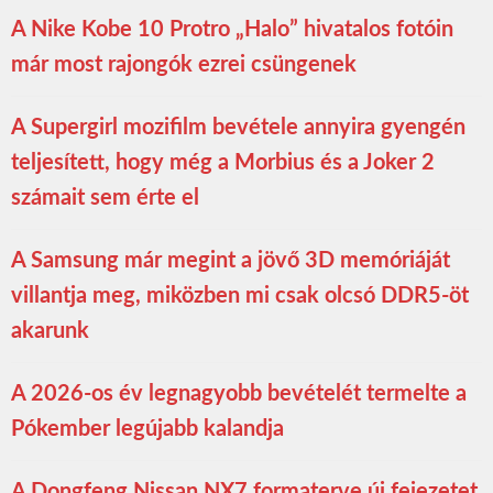
A Nike Kobe 10 Protro „Halo” hivatalos fotóin
már most rajongók ezrei csüngenek
A Supergirl mozifilm bevétele annyira gyengén
teljesített, hogy még a Morbius és a Joker 2
számait sem érte el
A Samsung már megint a jövő 3D memóriáját
villantja meg, miközben mi csak olcsó DDR5-öt
akarunk
A 2026-os év legnagyobb bevételét termelte a
Pókember legújabb kalandja
A Dongfeng Nissan NX7 formaterve új fejezetet