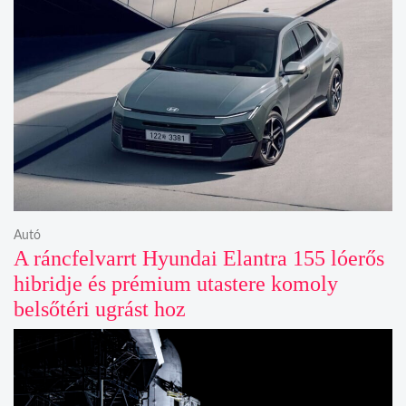
Autó
A ráncfelvarrt Hyundai Elantra 155 lóerős
hibridje és prémium utastere komoly
belsőtéri ugrást hoz