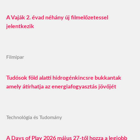
A Vaják 2. évad néhány új filmelőzetessel
jelentkezik
Filmipar
Tudósok föld alatti hidrogénkincsre bukkantak
amely átírhatja az energiafogyasztás jövőjét
Technológia és Tudomány
A Days of Play 2026 május 27-től hozza a legjobb