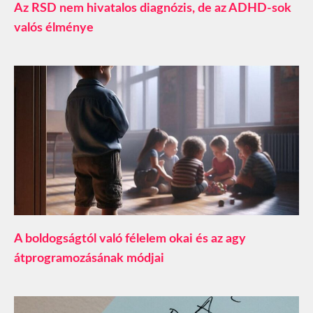
Az RSD nem hivatalos diagnózis, de az ADHD-sok
valós élménye
A boldogságtól való félelem okai és az agy
átprogramozásának módjai