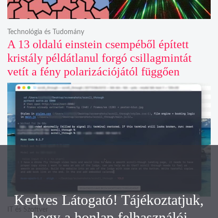
Technológia és Tudomány
A 13 oldalú einstein csempéből épített
kristály példátlanul forgó csillagmintát
vetít a fény polarizációjától függően
Kedves Látogató! Tájékoztatjuk,
IT és Szoftver
hogy a honlap felhasználói