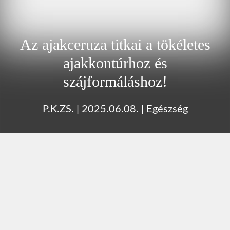
Az ajakceruza titkai a tökéletes
ajakkontúrhoz és
szájformáláshoz!
P.K.ZS.
|
2025.06.08.
|
Egészség