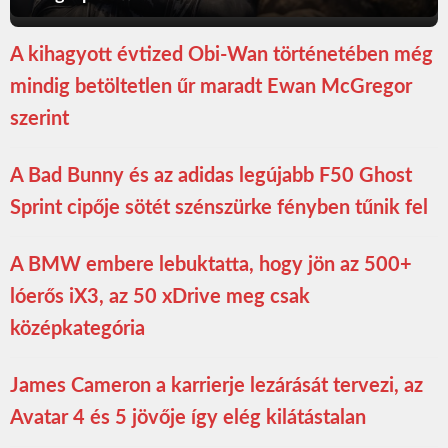
A kihagyott évtized Obi-Wan történetében még
mindig betöltetlen űr maradt Ewan McGregor
szerint
A Bad Bunny és az adidas legújabb F50 Ghost
Sprint cipője sötét szénszürke fényben tűnik fel
A BMW embere lebuktatta, hogy jön az 500+
lóerős iX3, az 50 xDrive meg csak
középkategória
James Cameron a karrierje lezárását tervezi, az
Avatar 4 és 5 jövője így elég kilátástalan