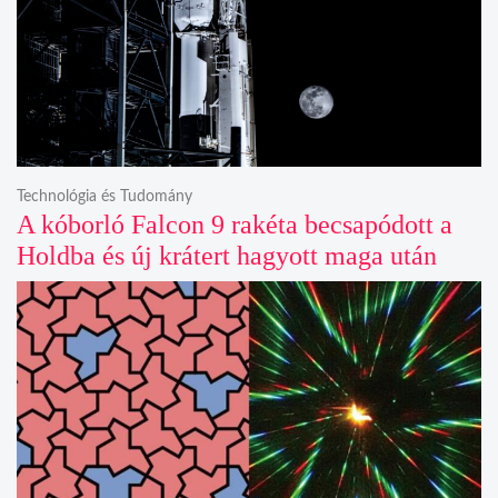
Technológia és Tudomány
A kóborló Falcon 9 rakéta becsapódott a
Holdba és új krátert hagyott maga után