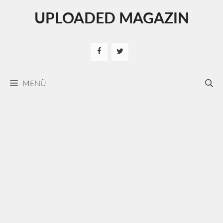
Kilépés
UPLOADED MAGAZIN
a
tartalomba
MENÜ