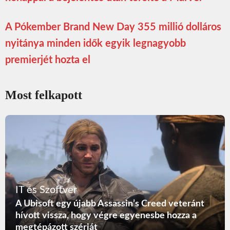
A Pókember Brand New Day 355 millió dolláros
nyitánya minden idők egyik legnagyobb
premierjét hozta el
Most felkapott
IT és Szoftver
A Ubisoft egy újabb Assassin’s Creed veteránt
hívott vissza, hogy végre egyenesbe hozza a
megtépázott szériát