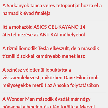
A Sárkányok tánca véres tetőpontját hozza el a
harmadik évad fináléja
Itt a mohazöld ASICS GEL-KAYANO 14
átértelmezése az ANT KAI műhelyéből
A tízmilliomodik Tesla elkészült, de a második
tízmillió sokkal keményebb menet lesz
A színész véletlenül lebuktatta a
visszaemlékezést, miközben Dave Filoni őrült
mélységekbe merült az Ahsoka folytatásában
A Wonder Man második évadát már négy
hónappal a bejelentés után törölte a Marvel