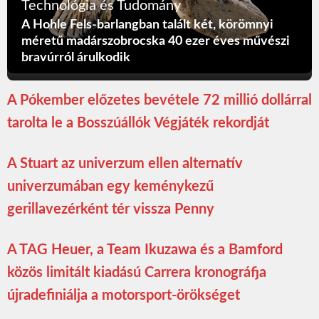
Technológia és Tudomány
A Hohle Fels-barlangban talált két, körömnyi
méretű madárszobrocska 40 ezer éves művészi
bravúrról árulkodik
A Pókember előzetes bevétele 72 millió dollárral
tarolta le a Bosszúállók Végjáték rekordját
A Stuart az univerzum ellen alternatív
univerzumában egy keménykezű
gerillavezérként tér vissza Penny
A TAG Heuer, a Team Ikuzawa és a Bamford
közös limitált kiadású Carrera kronográfja
újradefiniálja a motorsport-örökséget