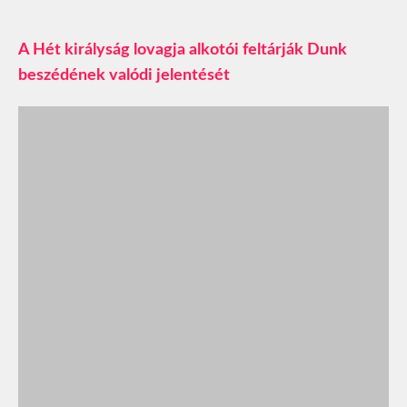
A Hét királyság lovagja alkotói feltárják Dunk
beszédének valódi jelentését