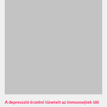
A depresszió érzelmi tüneteit az immunsejtek idő