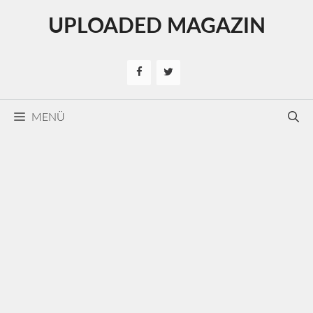
Kilépés
UPLOADED MAGAZIN
a
tartalomba
MENÜ