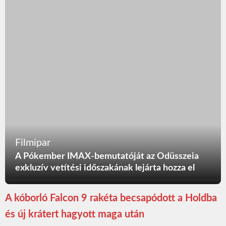
Filmipar
A Pókember IMAX-bemutatóját az Odüsszeia
exkluzív vetítési időszakának lejárta hozza el
A kóborló Falcon 9 rakéta becsapódott a Holdba
és új krátert hagyott maga után