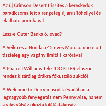
Az új Crimson Desert frissítés a kereskedők
paradicsoma lett a rengeteg új árusítóhellyel és
eladható portékával
Lesz-e Outer Banks 6. évad?
A Seiko és a Honda a 45 éves Motocompo előtt
tiszteleg egy vagány limitált karórával
A Pharrell Williams-féle JOOPITER először
rendez kizárólag órákra fókuszáló aukciót
A Welcome to Derry második évadában a
legnagyobb fenyegetés nem Pennywise, hanem
a világválság okozta kilátástalanság