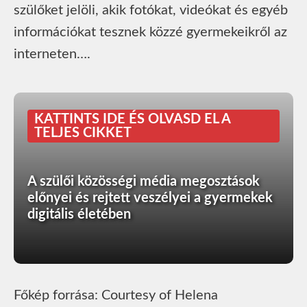
szülőket jelöli, akik fotókat, videókat és egyéb
információkat tesznek közzé gyermekeikről az
interneten….
KATTINTS IDE ÉS OLVASD EL A
TELJES CIKKET
A szülői közösségi média megosztások
előnyei és rejtett veszélyei a gyermekek
digitális életében
Főkép forrása: Courtesy of Helena