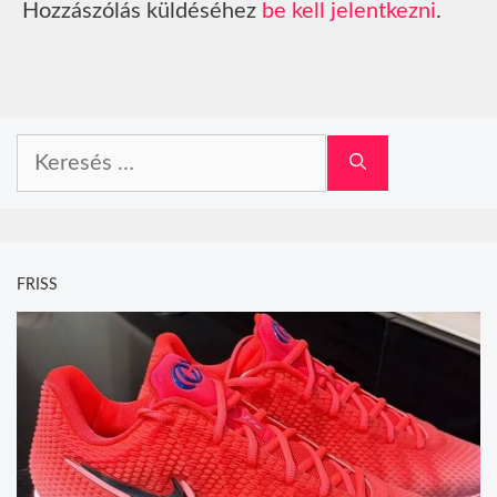
Hozzászólás küldéséhez
be kell jelentkezni
.
Keresés:
FRISS