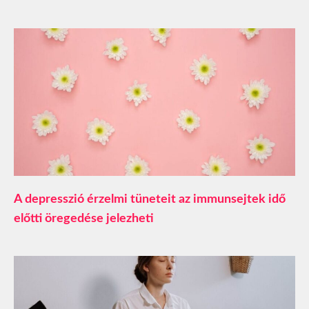
A depresszió érzelmi tüneteit az immunsejtek idő
előtti öregedése jelezheti