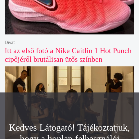
Divat
Itt az első fotó a Nike Caitlin 1 Hot Punch
cipőjéről brutálisan ütős színben
Kedves Látogató! Tájékoztatjuk,
hogy a honlap felhasználói