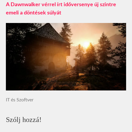
A Dawnwalker vérrel írt időversenye új szintre
emeli a döntések súlyát
IT és Szoftver
Szólj hozzá!