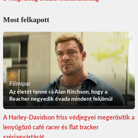
Most felkapott
Filmipar
Az életét tenné rá Alan Ritchson, hogy a
Reacher negyedik évada mindent felülmúl
A Harley-Davidson friss védjegyei megerősítik a
lenyűgöző café racer és flat tracker
szériagyártását