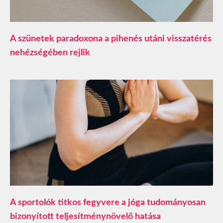
A szünetek paradoxona a pihenés utáni visszatérés
nehézségében rejlik
A sportolók titkos fegyvere a jóga tudományosan
bizonyított teljesítménynövelő hatása