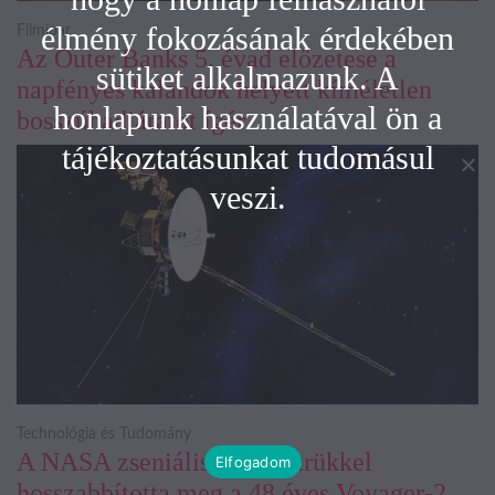
élmény fokozásának érdekében
Filmipar
Az Outer Banks 5. évad előzetese a
sütiket alkalmazunk. A
napfényes kalandok helyett kíméletlen
honlapunk használatával ön a
bosszúhadjáratot ígér
tájékoztatásunkat tudomásul
veszi.
Technológia és Tudomány
A NASA zseniális energiatrükkel
Elfogadom
hosszabbította meg a 48 éves Voyager-2