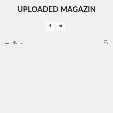
Kilépés
UPLOADED MAGAZIN
a
tartalomba
MENÜ