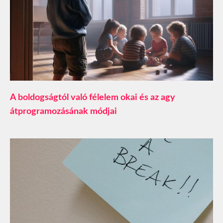
A boldogságtól való félelem okai és az agy
átprogramozásának módjai