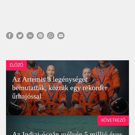
ELŐZŐ
Az Artemis 3 legénységét
bemutatták, köztük egy rekorder
űrhajóssal
KÖVETKEZŐ
Az Indiai-óceán mélyén 5 millió éves