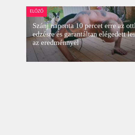
ELŐZŐ
Szánj naponta 10 percet erre az ot
edzésre és garantáltan elégedett le
az eredménnyel