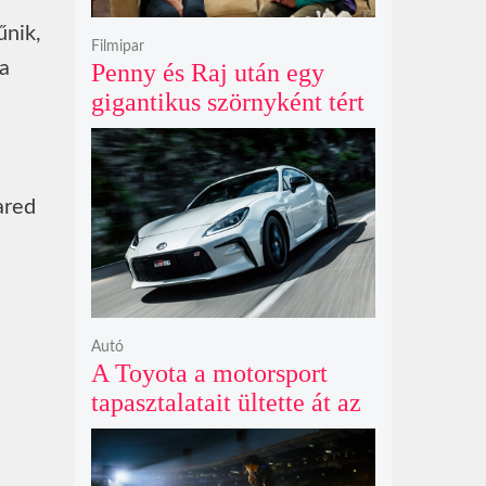
űnik,
Filmipar
a
Penny és Raj után egy
gigantikus szörnyként tért
vissza valaki az
Agymenők legújabb spin-
offjában
ared
Autó
A Toyota a motorsport
tapasztalatait ültette át az
új GR86 vezethetőségébe
és biztonságába