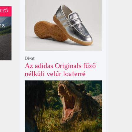
Netflix törölte David
Fincher Squid Game
EZŐ
sorozatát
az
Divat
Az adidas Originals fűző
nélküli velúr loaferré
alakította a legendás
Handball Spezial modellt