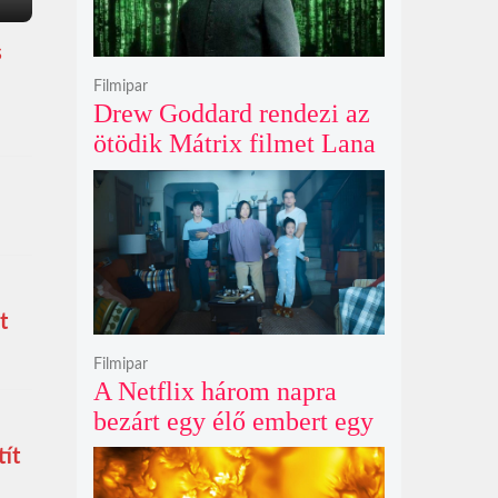
s
Filmipar
Drew Goddard rendezi az
ötödik Mátrix filmet Lana
Wachowski produceri
felügyelete mellett, és
egyre nagyobb a remény
Keanu Reeves
visszatérésére
t
Filmipar
A Netflix három napra
bezárt egy élő embert egy
óriásplakátba az új
tít
horrorfilmje kedvéért