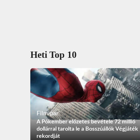
Heti Top 10
Filmipar
A Pókember előzetes bevétele 72 millió
dollárral tarolta le a Bosszúállók Végjáték
rekordját