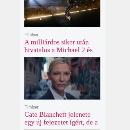
Filmipar
A milliárdos siker után
hivatalos a Michael 2 és
már a bemutató éve is
megvan
Filmipar
Cate Blanchett jelenete
egy új fejezetet ígért, de a