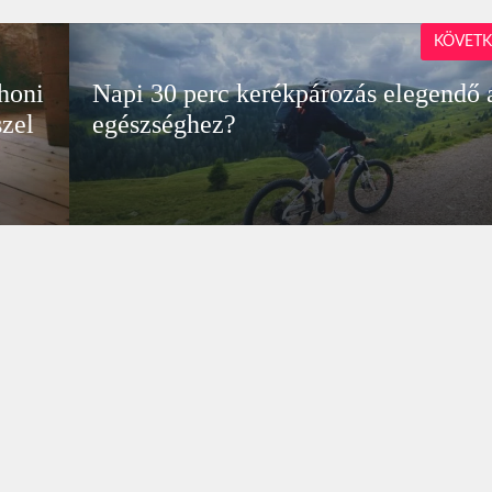
KÖVETK
thoni
Napi 30 perc kerékpározás elegendő 
szel
egészséghez?