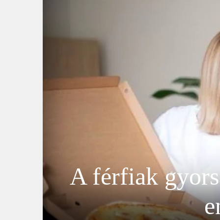
A férfiak gyor
e