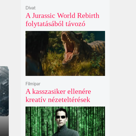
Divat
A Jurassic World Rebirth
folytatásából távozó
Gareth Edwards mögött
kreatív ellentétek és AI-
vita is állhat
Filmipar
A kasszasiker ellenére
kreatív nézeteltérések
miatt távozik Gareth
Edwards, új rendezőt keres
a Jurassic World 5