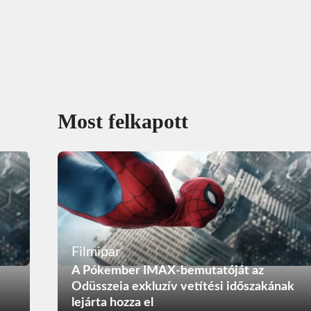
Most felkapott
Filmipar
A Pókember IMAX-bemutatóját az
Odüsszeia exkluzív vetítési időszakának
lejárta hozza el