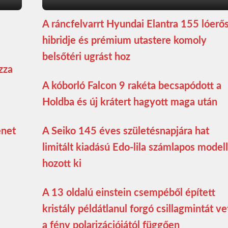
A ráncfelvarrt Hyundai Elantra 155 lóerő
hibridje és prémium utastere komoly
belsőtéri ugrást hoz
zza
A kóborló Falcon 9 rakéta becsapódott a
Holdba és új krátert hagyott maga után
enet
A Seiko 145 éves születésnapjára hat
limitált kiadású Edo-lila számlapos modell
hozott ki
A 13 oldalú einstein csempéből épített
kristály példátlanul forgó csillagmintát ve
a fény polarizációjától függően