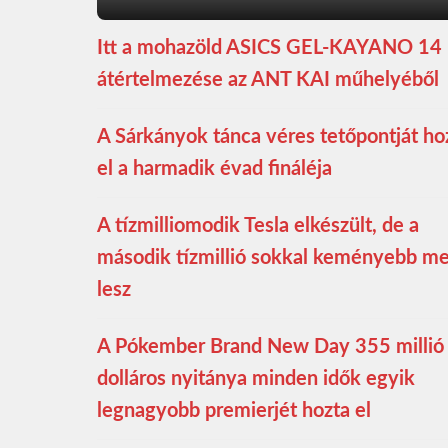
Itt a mohazöld ASICS GEL-KAYANO 14
átértelmezése az ANT KAI műhelyéből
A Sárkányok tánca véres tetőpontját ho
el a harmadik évad fináléja
A tízmilliomodik Tesla elkészült, de a
második tízmillió sokkal keményebb m
lesz
A Pókember Brand New Day 355 millió
dolláros nyitánya minden idők egyik
legnagyobb premierjét hozta el