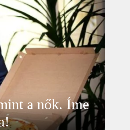
mint a nők. Íme
a!